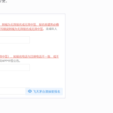
方便。

飞天茅台酒抽签报名