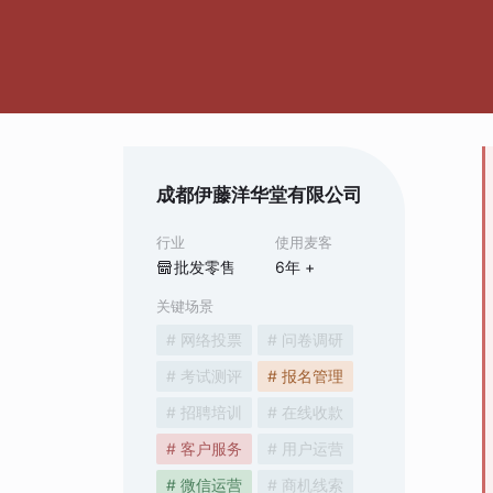
成都伊藤洋华堂有限公司
行业
使用麦客
批发零售
6
年 +
关键场景
# 网络投票
# 问卷调研
# 考试测评
# 报名管理
# 招聘培训
# 在线收款
# 客户服务
# 用户运营
# 微信运营
# 商机线索